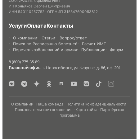
©
2012
–
2026
,
«Армейка Net»
ИП Коньяков Сергей Дмитриевич
ИНН
540110257752
· ОГРНИП
315547600053812
Услуги
Оплата
Контакты
О компании
Статьи
Вопрос/ответ
Поиск по Расписанию болезней
Расчет ИМТ
Перечень заболеваний и армия
Публикации
Форум
8 (800) 775-35-89
Головной офис:
г. Новосибирск, ул. Фрунзе, д. 86, оф. 201
О компании
·
Наша команда
·
Политика конфиденциальности
·
Пользовательское соглашение
·
Карта сайта
·
Партнёрская
программа