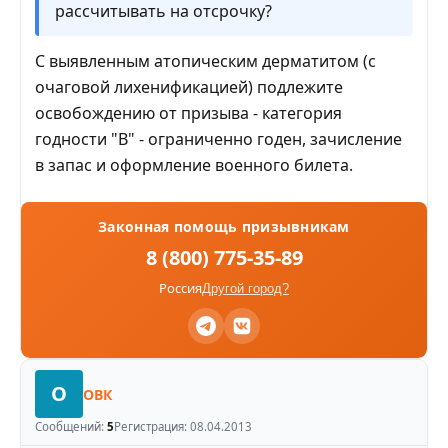
рассчитывать на отсрочку?
С выявленным атопическим дерматитом (с
очаговой лихенификацией) подлежите
освобождению от призыва - категория
годности "В" - ограниченно годен, зачисление
в запас и оформление военного билета.
Законная помощь призывникам
8 (800) 775-35-89
Россия
Другой город?
О
ОВК
Сообщений:
5
Регистрация:
08.04.2013