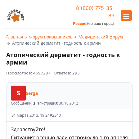
8 (800) 775-35-
89
Россия
Это ваш город?
Главная
Форум призывников
Медицинский форум
Атопический дерматит - годность к армии
Атопический дерматит - годность к
армии
Просмотров:
4697287
· Ответов:
293
S
Serga
Сообщений:
3
Регистрация:
30.10.2012
31 марта 2013, 19:24
#
2340
Здравствуйте!
Ситуация: осенью дали отсрочку до 1-го апреля