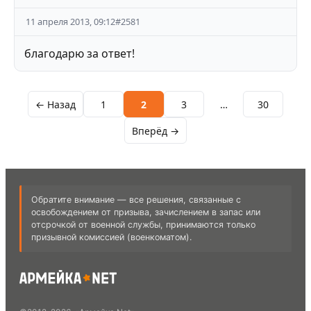
11 апреля 2013, 09:12
#
2581
благодарю за ответ!
← Назад
1
2
3
…
30
Вперёд →
Обратите внимание — все решения, связанные с
освобождением от призыва, зачислением в запас или
отсрочкой от военной службы, принимаются только
призывной комиссией (военкоматом).