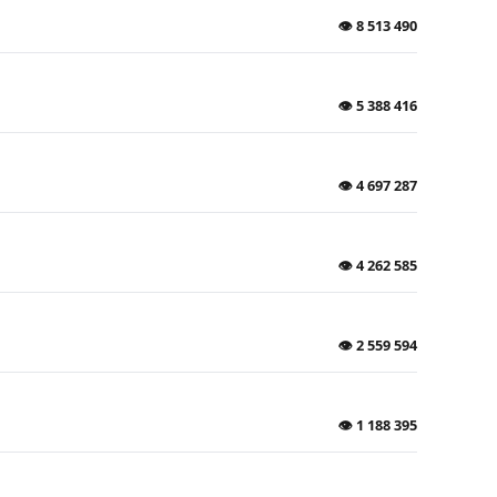
👁
8 513 490
👁
5 388 416
👁
4 697 287
👁
4 262 585
👁
2 559 594
👁
1 188 395