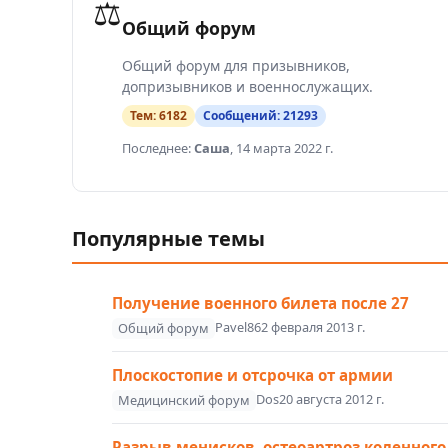
⚖️
Общий форум
Общий форум для призывников,
допризывников и военнослужащих.
Тем:
6182
Сообщений:
21293
Последнее:
Саша
,
14 марта 2022 г.
Популярные темы
Получение военного билета после 27
Pavel86
2 февраля 2013 г.
Общий форум
Плоскостопие и отсрочка от армии
Dos
20 августа 2012 г.
Медицинский форум
Разрыв менисков, остеоартроз коленного 