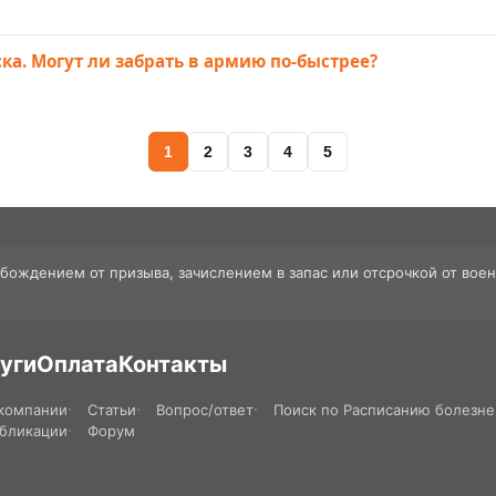
ка. Могут ли забрать в армию по-быстрее?
1
2
3
4
5
обождением от призыва, зачислением в запас или отсрочкой от во
уги
Оплата
Контакты
компании
Статьи
Вопрос/ответ
Поиск по Расписанию болезне
бликации
Форум