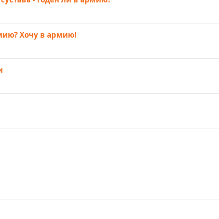
рмию? Хочу в армию!
и