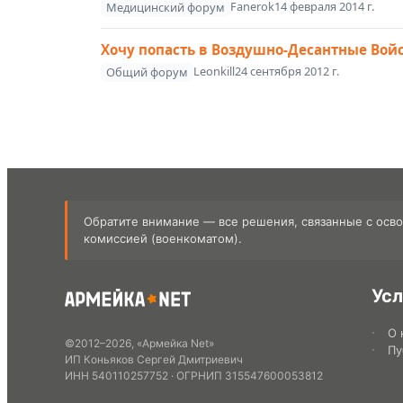
Fanerok
14 февраля 2014 г.
Медицинский форум
Хочу попасть в Воздушно-Десантные Войс
Leonkill
24 сентября 2012 г.
Общий форум
Обратите внимание — все решения, связанные с осв
комиссией (военкоматом).
Усл
О 
©
2012
–
2026
,
«Армейка Net»
Пу
ИП Коньяков Сергей Дмитриевич
ИНН
540110257752
· ОГРНИП
315547600053812