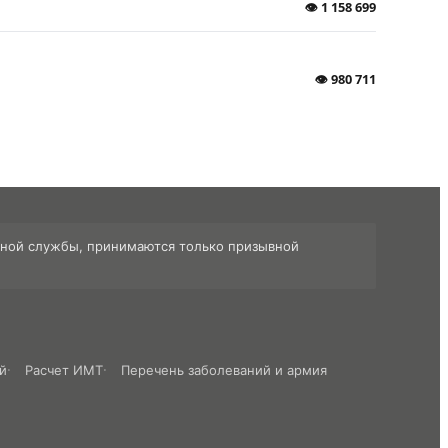
👁
1 158 699
👁
980 711
енной службы, принимаются только призывной
й
Расчет ИМТ
Перечень заболеваний и армия