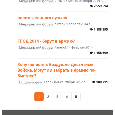
prizivnik1254
30 октября 2014 г.
Медицинский форум
👁
2 559 594
полип желчного пузыря
piratovi
1 апреля 2014 г.
Медицинский форум
👁
1 188 395
ГПОД 2014 - берут в армию?
Fanerok
14 февраля 2014 г.
Медицинский форум
👁
1 158 699
Хочу попасть в Воздушно-Десантные
Войска. Могут ли забрать в армию по-
быстрее?
Leonkill
24 сентября 2012 г.
👁
980 711
Общий форум
1
2
3
4
5