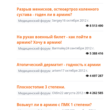
Разрыв менисков, остеоартроз коленного
сустава - годен ли в армию?
Sergey
16 октября 2012 г.
Медицинский форум
👁
8 513 490
На руках военный билет - как пойти в
армию? Хочу в армию!
Barmaley
24 сентября 2012 г.
Медицинский форум
👁
5 388 416
Атопический дерматит - годность к армии
artem
17 октября 2012 г.
Медицинский форум
👁
4 697 287
Плоскостопие 3 степени.
Oldin
22 августа 2012 г.
👁
4 262 585
Медицинский форум
Возьмут ли в армию с ПМК 1 степени?