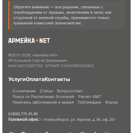
Обратите внимание — все решения, связанные с
освобождением от призыва, зачислением в запас или
отсрочкой от военной службы, принимаются только
призывной комиссией (военкоматом).
©
2012
–
2026
,
«Армейка Net»
ИП Коньяков Сергей Дмитриевич
ИНН
540110257752
· ОГРНИП
315547600053812
Услуги
Оплата
Контакты
О компании
Статьи
Вопрос/ответ
Поиск по Расписанию болезней
Расчет ИМТ
Перечень заболеваний и армия
Публикации
Форум
8 (800) 775-35-89
Головной офис:
г. Новосибирск, ул. Фрунзе, д. 86, оф. 201