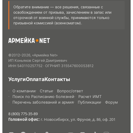
Обратите внимание — все решения, связанные с
освобождением от призыва, зачислением в запас или
отсрочкой от военной службы, принимаются только
призывной комиссией (военкоматом).
©
2012
–
2026
,
«Армейка Net»
ИП Коньяков Сергей Дмитриевич
ИНН
540110257752
· ОГРНИП
315547600053812
Услуги
Оплата
Контакты
О компании
Статьи
Вопрос/ответ
Поиск по Расписанию болезней
Расчет ИМТ
Перечень заболеваний и армия
Публикации
Форум
8 (800) 775-35-89
Головной офис:
г. Новосибирск, ул. Фрунзе, д. 86, оф. 201