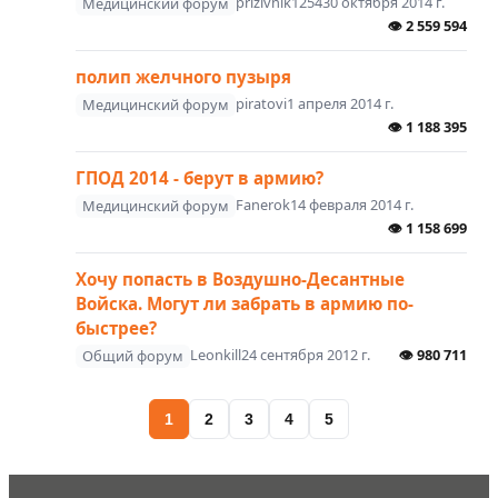
prizivnik1254
30 октября 2014 г.
Медицинский форум
👁
2 559 594
полип желчного пузыря
piratovi
1 апреля 2014 г.
Медицинский форум
👁
1 188 395
ГПОД 2014 - берут в армию?
Fanerok
14 февраля 2014 г.
Медицинский форум
👁
1 158 699
Хочу попасть в Воздушно-Десантные
Войска. Могут ли забрать в армию по-
быстрее?
Leonkill
24 сентября 2012 г.
👁
980 711
Общий форум
1
2
3
4
5