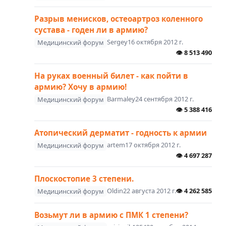
Разрыв менисков, остеоартроз коленного
сустава - годен ли в армию?
Sergey
16 октября 2012 г.
Медицинский форум
👁
8 513 490
На руках военный билет - как пойти в
армию? Хочу в армию!
Barmaley
24 сентября 2012 г.
Медицинский форум
👁
5 388 416
Атопический дерматит - годность к армии
artem
17 октября 2012 г.
Медицинский форум
👁
4 697 287
Плоскостопие 3 степени.
Oldin
22 августа 2012 г.
👁
4 262 585
Медицинский форум
Возьмут ли в армию с ПМК 1 степени?