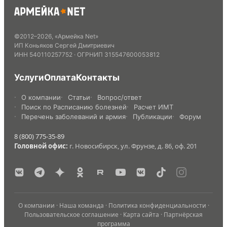
©
2012
–
2026
,
«Армейка Net»
ИП Коньяков Сергей Дмитриевич
ИНН
540110257752
· ОГРНИП
315547600053812
Услуги
Оплата
Контакты
О компании
Статьи
Вопрос/ответ
Поиск по Расписанию болезней
Расчет ИМТ
Перечень заболеваний и армия
Публикации
Форум
8 (800) 775-35-89
Головной офис:
г. Новосибирск, ул. Фрунзе, д. 86, оф. 201
О компании
·
Наша команда
·
Политика конфиденциальности
·
Пользовательское соглашение
·
Карта сайта
·
Партнёрская
программа