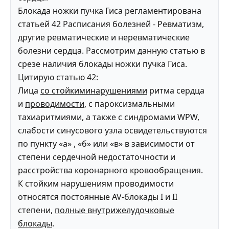
Блокада ножки пучка Гиса регламентирована
статьей 42 Расписания болезней - Ревматизм,
другие ревматические и неревматические
болезни сердца. Рассмотрим данную статью в
срезе наличия блокады ножки пучка Гиса.
Цитирую статью 42:
Лица
со стойкиминарушениями
ритма сердца
и
проводимости
, с пароксизмальными
тахиаритмиями, а также с синдромами WPW,
слабости синусового узла освидетельствуются
по пункту «а» , «б» или «в» в зависимости от
степени сердечной недостаточности и
расстройства коронарного кровообращения.
К стойким нарушениям проводимости
относятся постоянные AV-блокады I и II
степени,
полные внутрижелудочковые
блокады
.