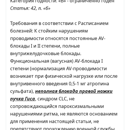
Категория годности: «В» - ограниченно годен
Статья: 42, п. «б»
Требования в соответствии с Расписанием
болезней: К стойким нарушениям
проводимости относятся постоянные AV-
блокады I и II степени, полные
внутрижелудочковые блокады.
Функциональная (вагусная) AV-блокада I
степени (нормализация AV-проводимости
возникает при физической нагрузке или после
внутривенного введения 0,5-1 мг атропина
сульфата),
неполная блокада правой ножки
пучка Гиса
, синдром CLC, не
сопровождающийся пароксизмальными
нарушениями ритма, не являются основанием
для применения настоящей статьи, не
препятствуют прохождению военной службы,