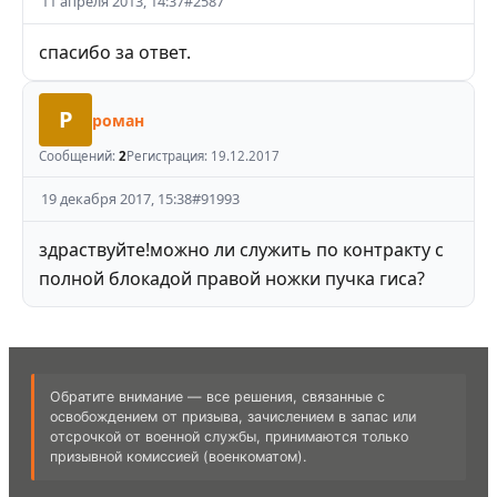
11 апреля 2013, 14:37
#
2587
спасибо за ответ.
Р
роман
Сообщений:
2
Регистрация:
19.12.2017
19 декабря 2017, 15:38
#
91993
здраствуйте!можно ли служить по контракту с
полной блокадой правой ножки пучка гиса?
Обратите внимание — все решения, связанные с
освобождением от призыва, зачислением в запас или
отсрочкой от военной службы, принимаются только
призывной комиссией (военкоматом).