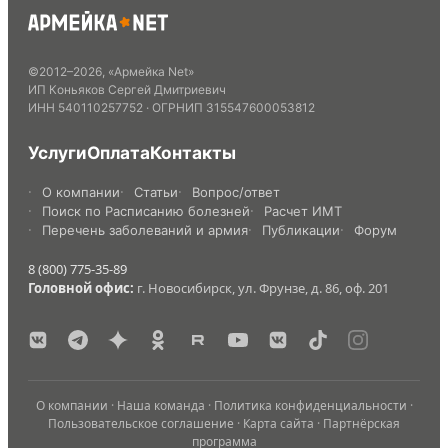
©
2012
–
2026
,
«Армейка Net»
ИП Коньяков Сергей Дмитриевич
ИНН
540110257752
· ОГРНИП
315547600053812
Услуги
Оплата
Контакты
О компании
Статьи
Вопрос/ответ
Поиск по Расписанию болезней
Расчет ИМТ
Перечень заболеваний и армия
Публикации
Форум
8 (800) 775-35-89
Головной офис:
г. Новосибирск, ул. Фрунзе, д. 86, оф. 201
О компании
·
Наша команда
·
Политика конфиденциальности
·
Пользовательское соглашение
·
Карта сайта
·
Партнёрская
программа