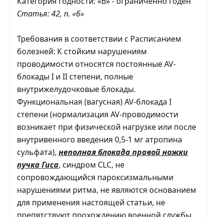
Категория годности: «В» - ограниченно годен
Статья: 42, п. «б»
Требования в соответствии с Расписанием
болезней: К стойким нарушениям
проводимости относятся постоянные AV-
блокады I и II степени, полные
внутрижелудочковые блокады.
Функциональная (вагусная) AV-блокада I
степени (нормализация AV-проводимости
возникает при физической нагрузке или после
внутривенного введения 0,5-1 мг атропина
сульфата),
неполная блокада правой ножки
пучка Гиса
, синдром CLC, не
сопровождающийся пароксизмальными
нарушениями ритма, не являются основанием
для применения настоящей статьи, не
препятствуют прохождению военной службы,