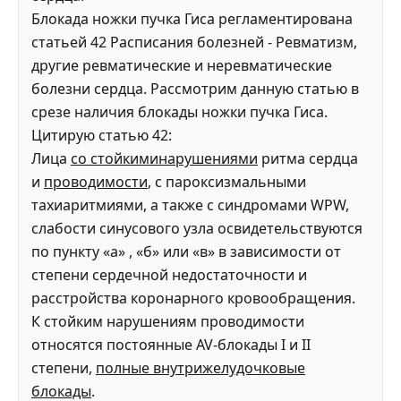
Блокада ножки пучка Гиса регламентирована
статьей 42 Расписания болезней - Ревматизм,
другие ревматические и неревматические
болезни сердца. Рассмотрим данную статью в
срезе наличия блокады ножки пучка Гиса.
Цитирую статью 42:
Лица
со стойкиминарушениями
ритма сердца
и
проводимости
, с пароксизмальными
тахиаритмиями, а также с синдромами WPW,
слабости синусового узла освидетельствуются
по пункту «а» , «б» или «в» в зависимости от
степени сердечной недостаточности и
расстройства коронарного кровообращения.
К стойким нарушениям проводимости
относятся постоянные AV-блокады I и II
степени,
полные внутрижелудочковые
блокады
.