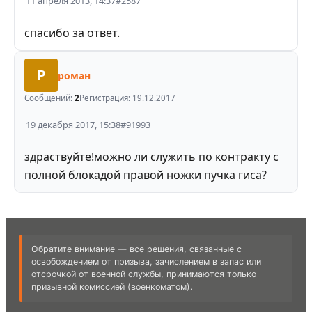
11 апреля 2013, 14:37
#
2587
спасибо за ответ.
Р
роман
Сообщений:
2
Регистрация:
19.12.2017
19 декабря 2017, 15:38
#
91993
здраствуйте!можно ли служить по контракту с
полной блокадой правой ножки пучка гиса?
Обратите внимание — все решения, связанные с
освобождением от призыва, зачислением в запас или
отсрочкой от военной службы, принимаются только
призывной комиссией (военкоматом).