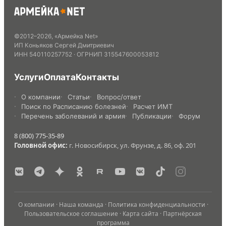
©
2012
–
2026
,
«Армейка Net»
ИП Коньяков Сергей Дмитриевич
ИНН
540110257752
· ОГРНИП
315547600053812
Услуги
Оплата
Контакты
О компании
Статьи
Вопрос/ответ
Поиск по Расписанию болезней
Расчет ИМТ
Перечень заболеваний и армия
Публикации
Форум
8 (800) 775-35-89
Головной офис:
г. Новосибирск, ул. Фрунзе, д. 86, оф. 201
О компании
·
Наша команда
·
Политика конфиденциальности
·
Пользовательское соглашение
·
Карта сайта
·
Партнёрская
программа