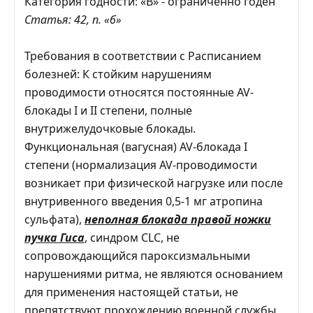
Категория годности: «В» - ограниченно годен
Статья: 42, п. «б»
Требования в соответствии с Расписанием
болезней: К стойким нарушениям
проводимости относятся постоянные AV-
блокады I и II степени, полные
внутрижелудочковые блокады.
Функциональная (вагусная) AV-блокада I
степени (нормализация AV-проводимости
возникает при физической нагрузке или после
внутривенного введения 0,5-1 мг атропина
сульфата),
неполная блокада правой ножки
пучка Гиса
, синдром CLC, не
сопровождающийся пароксизмальными
нарушениями ритма, не являются основанием
для применения настоящей статьи, не
препятствуют прохождению военной службы,