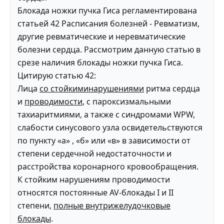
Блокада ножки пучка Гиса регламентирована
статьей 42 Расписания болезней - Ревматизм,
другие ревматические и неревматические
болезни сердца. Рассмотрим данную статью в
срезе наличия блокады ножки пучка Гиса.
Цитирую статью 42:
Лица
со стойкиминарушениями
ритма сердца
и
проводимости
, с пароксизмальными
тахиаритмиями, а также с синдромами WPW,
слабости синусового узла освидетельствуются
по пункту «а» , «б» или «в» в зависимости от
степени сердечной недостаточности и
расстройства коронарного кровообращения.
К стойким нарушениям проводимости
относятся постоянные AV-блокады I и II
степени,
полные внутрижелудочковые
блокады
.