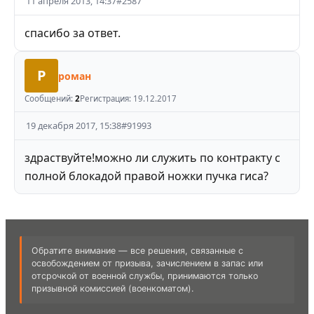
11 апреля 2013, 14:37
#
2587
спасибо за ответ.
Р
роман
Сообщений:
2
Регистрация:
19.12.2017
19 декабря 2017, 15:38
#
91993
здраствуйте!можно ли служить по контракту с
полной блокадой правой ножки пучка гиса?
Обратите внимание — все решения, связанные с
освобождением от призыва, зачислением в запас или
отсрочкой от военной службы, принимаются только
призывной комиссией (военкоматом).