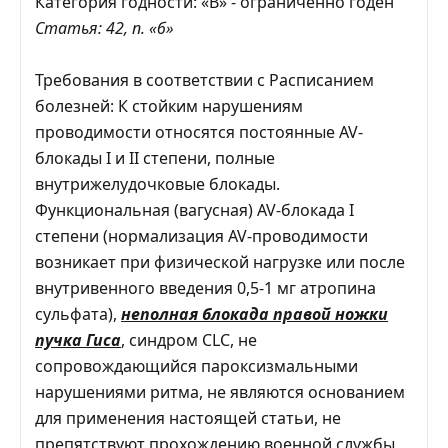
Категория годности: «В» - ограниченно годен
Статья: 42, п. «б»
Требования в соответствии с Расписанием
болезней: К стойким нарушениям
проводимости относятся постоянные AV-
блокады I и II степени, полные
внутрижелудочковые блокады.
Функциональная (вагусная) AV-блокада I
степени (нормализация AV-проводимости
возникает при физической нагрузке или после
внутривенного введения 0,5-1 мг атропина
сульфата),
неполная блокада правой ножки
пучка Гиса
, синдром CLC, не
сопровождающийся пароксизмальными
нарушениями ритма, не являются основанием
для применения настоящей статьи, не
препятствуют прохождению военной службы,