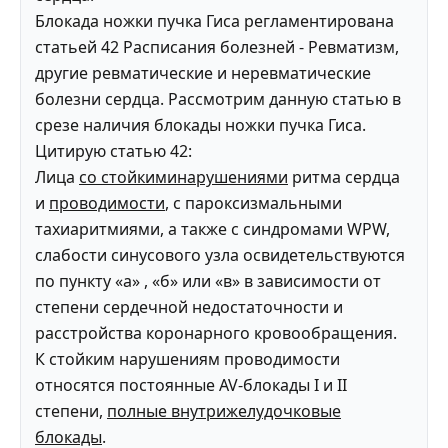
Блокада ножки пучка Гиса регламентирована
статьей 42 Расписания болезней - Ревматизм,
другие ревматические и неревматические
болезни сердца. Рассмотрим данную статью в
срезе наличия блокады ножки пучка Гиса.
Цитирую статью 42:
Лица
со стойкиминарушениями
ритма сердца
и
проводимости
, с пароксизмальными
тахиаритмиями, а также с синдромами WPW,
слабости синусового узла освидетельствуются
по пункту «а» , «б» или «в» в зависимости от
степени сердечной недостаточности и
расстройства коронарного кровообращения.
К стойким нарушениям проводимости
относятся постоянные AV-блокады I и II
степени,
полные внутрижелудочковые
блокады
.