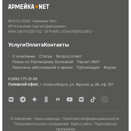
©
2012
–
2026
,
«Армейка Net»
ИП Коньяков Сергей Дмитриевич
ИНН
540110257752
· ОГРНИП
315547600053812
Услуги
Оплата
Контакты
О компании
Статьи
Вопрос/ответ
Поиск по Расписанию болезней
Расчет ИМТ
Перечень заболеваний и армия
Публикации
Форум
8 (800) 775-35-89
Головной офис:
г. Новосибирск, ул. Фрунзе, д. 86, оф. 201
О компании
·
Наша команда
·
Политика конфиденциальности
·
Пользовательское соглашение
·
Карта сайта
·
Партнёрская
программа