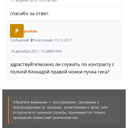
11 апреля 2013, 14:37
#
2587
спасибо за ответ.
Р
роман
Сообщений:
2
Регистрация:
19.12.2017
19 декабря 2017, 15:38
#
91993
здраствуйте!можно ли служить по контракту с
полной блокадой правой ножки пучка гиса?
Обратите внимание — все решения, связанные с
освобождением от призыва, зачислением в запас или
отсрочкой от военной службы, принимаются только
призывной комиссией (военкоматом).