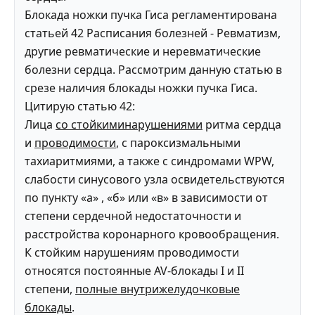
Блокада ножки пучка Гиса регламентирована
статьей 42 Расписания болезней - Ревматизм,
другие ревматические и неревматические
болезни сердца. Рассмотрим данную статью в
срезе наличия блокады ножки пучка Гиса.
Цитирую статью 42:
Лица
со стойкиминарушениями
ритма сердца
и
проводимости
, с пароксизмальными
тахиаритмиями, а также с синдромами WPW,
слабости синусового узла освидетельствуются
по пункту «а» , «б» или «в» в зависимости от
степени сердечной недостаточности и
расстройства коронарного кровообращения.
К стойким нарушениям проводимости
относятся постоянные AV-блокады I и II
степени,
полные внутрижелудочковые
блокады
.