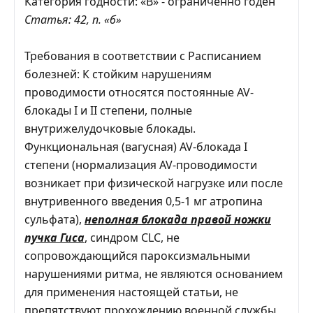
Категория годности: «В» - ограниченно годен
Статья: 42, п. «б»
Требования в соответствии с Расписанием
болезней: К стойким нарушениям
проводимости относятся постоянные AV-
блокады I и II степени, полные
внутрижелудочковые блокады.
Функциональная (вагусная) AV-блокада I
степени (нормализация AV-проводимости
возникает при физической нагрузке или после
внутривенного введения 0,5-1 мг атропина
сульфата),
неполная блокада правой ножки
пучка Гиса
, синдром CLC, не
сопровождающийся пароксизмальными
нарушениями ритма, не являются основанием
для применения настоящей статьи, не
препятствуют прохождению военной службы,