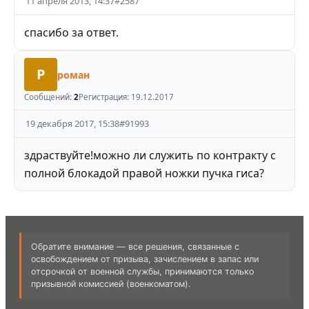
11 апреля 2013, 14:37
#
2587
спасибо за ответ.
Р
роман
Сообщений:
2
Регистрация:
19.12.2017
19 декабря 2017, 15:38
#
91993
здраствуйте!можно ли служить по контракту с
полной блокадой правой ножки пучка гиса?
Обратите внимание — все решения, связанные с
освобождением от призыва, зачислением в запас или
отсрочкой от военной службы, принимаются только
призывной комиссией (военкоматом).