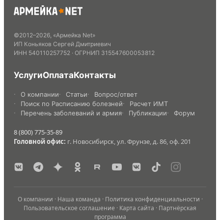
©
2012
–
2026
,
«Армейка Net»
ИП Коньяков Сергей Дмитриевич
ИНН
540110257752
· ОГРНИП
315547600053812
Услуги
Оплата
Контакты
О компании
Статьи
Вопрос/ответ
Поиск по Расписанию болезней
Расчет ИМТ
Перечень заболеваний и армия
Публикации
Форум
8 (800) 775-35-89
Головной офис:
г. Новосибирск, ул. Фрунзе, д. 86, оф. 201
О компании
·
Наша команда
·
Политика конфиденциальности
·
Пользовательское соглашение
·
Карта сайта
·
Партнёрская
программа