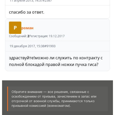
11 апреля 2013, 14:37
#
2587
спасибо за ответ.
Р
роман
Сообщений:
2
Регистрация:
19.12.2017
19 декабря 2017, 15:38
#
91993
здраствуйте!можно ли служить по контракту с
полной блокадой правой ножки пучка гиса?
Обратите внимание — все решения, связанные с
освобождением от призыва, зачислением в запас или
отсрочкой от военной службы, принимаются только
призывной комиссией (военкоматом).