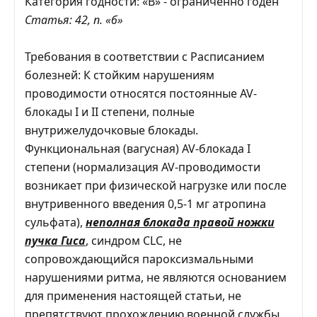
Категория годности: «В» - ограниченно годен
Статья: 42, п. «б»
Требования в соответствии с Расписанием
болезней: К стойким нарушениям
проводимости относятся постоянные AV-
блокады I и II степени, полные
внутрижелудочковые блокады.
Функциональная (вагусная) AV-блокада I
степени (нормализация AV-проводимости
возникает при физической нагрузке или после
внутривенного введения 0,5-1 мг атропина
сульфата),
неполная блокада правой ножки
пучка Гиса
, синдром CLC, не
сопровождающийся пароксизмальными
нарушениями ритма, не являются основанием
для применения настоящей статьи, не
препятствуют прохождению военной службы,