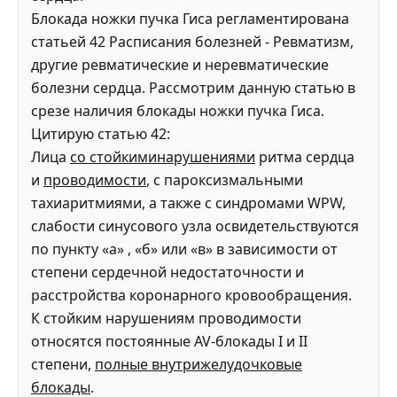
Блокада ножки пучка Гиса регламентирована
статьей 42 Расписания болезней - Ревматизм,
другие ревматические и неревматические
болезни сердца. Рассмотрим данную статью в
срезе наличия блокады ножки пучка Гиса.
Цитирую статью 42:
Лица
со стойкиминарушениями
ритма сердца
и
проводимости
, с пароксизмальными
тахиаритмиями, а также с синдромами WPW,
слабости синусового узла освидетельствуются
по пункту «а» , «б» или «в» в зависимости от
степени сердечной недостаточности и
расстройства коронарного кровообращения.
К стойким нарушениям проводимости
относятся постоянные AV-блокады I и II
степени,
полные внутрижелудочковые
блокады
.