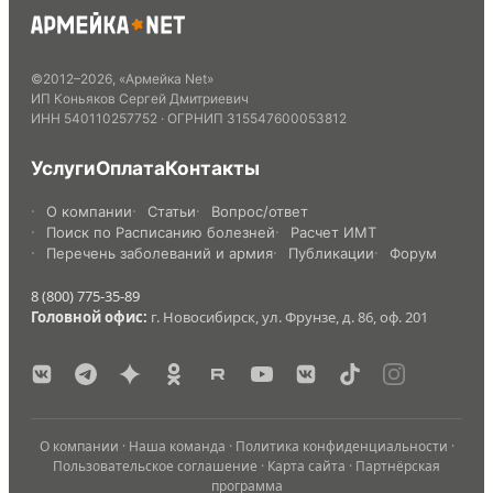
©
2012
–
2026
,
«Армейка Net»
ИП Коньяков Сергей Дмитриевич
ИНН
540110257752
· ОГРНИП
315547600053812
Услуги
Оплата
Контакты
О компании
Статьи
Вопрос/ответ
Поиск по Расписанию болезней
Расчет ИМТ
Перечень заболеваний и армия
Публикации
Форум
8 (800) 775-35-89
Головной офис:
г. Новосибирск, ул. Фрунзе, д. 86, оф. 201
О компании
·
Наша команда
·
Политика конфиденциальности
·
Пользовательское соглашение
·
Карта сайта
·
Партнёрская
программа