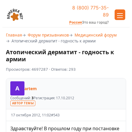
8 (800) 775-35-
89
Россия
Это ваш город?
Главная
Форум призывников
Медицинский форум
Атопический дерматит - годность к армии
Атопический дерматит - годность к
армии
Просмотров:
4697287
· Ответов:
293
A
artem
Сообщений:
3
Регистрация:
17.10.2012
АВТОР ТЕМЫ
17 октября 2012, 11:02
#
543
Здравствуйте! В прошлом году при постановке