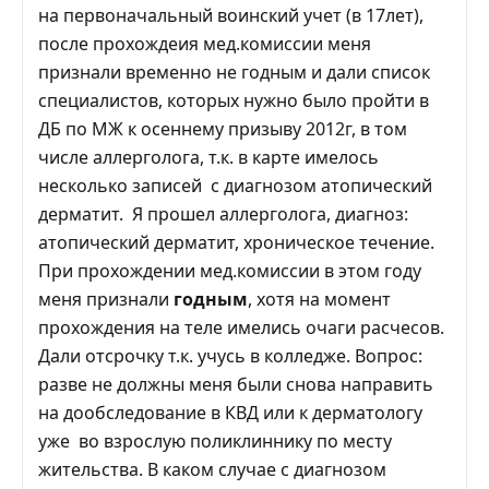
на первоначальный воинский учет (в 17лет),
после прохождеия мед.комиссии меня
признали временно не годным и дали список
специалистов, которых нужно было пройти в
ДБ по МЖ к осеннему призыву 2012г, в том
числе аллерголога, т.к. в карте имелось
несколько записей с диагнозом атопический
дерматит. Я прошел аллерголога, диагноз:
атопический дерматит, хроническое течение.
При прохождении мед.комиссии в этом году
меня признали
годным
, хотя на момент
прохождения на теле имелись очаги расчесов.
Дали отсрочку т.к. учусь в колледже. Вопрос:
разве не должны меня были снова направить
на дообследование в КВД или к дерматологу
уже во взрослую поликлиннику по месту
жительства. В каком случае с диагнозом