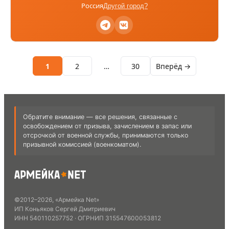
Россия
Другой город?
1
2
…
30
Вперёд →
Обратите внимание — все решения, связанные с
освобождением от призыва, зачислением в запас или
отсрочкой от военной службы, принимаются только
призывной комиссией (военкоматом).
©
2012
–
2026
,
«Армейка Net»
ИП Коньяков Сергей Дмитриевич
ИНН
540110257752
· ОГРНИП
315547600053812