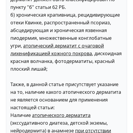
пункту "б" статьи 62 РБ.
б) хроническая крапивница, рецидивирующие
отеки Квинке, распространенный псориаз,
абсцедирующая и хроническая язвенная
пиодермия, множественные конглобатные
угри,
атопический дерматит с очаговой
лихенификацией кожного покрова
, дискоидная
красная волчанка, фотодерматиты, красный
плоский лишай;
Также, в данной статье присутствует указание
на то, наличие какого атопического дерматита
не является основанием для применения
настоящей статьи:
Наличие
атопического дерматита
(экссудативного диатеза, детской экземы,
нейродермита) в анамнезе
при отсутствии