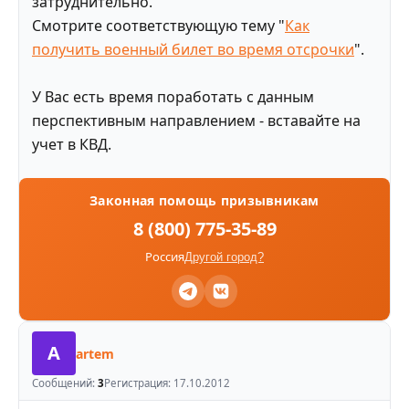
затруднительно.
Смотрите соответствующую тему "
Как
получить военный билет во время отсрочки
".
У Вас есть время поработать с данным
перспективным направлением - вставайте на
учет в КВД.
Законная помощь призывникам
8 (800) 775-35-89
Россия
Другой город?
A
artem
Сообщений:
3
Регистрация:
17.10.2012