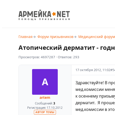
Главная
Форум призывников
Медицинский форум
Атопический дерматит - годн
Просмотров:
4697287
· Ответов:
293
17 октября 2012, 11:02
#
5
A
Здравствуйте! В пр
мед.комиссии меня
к осеннему призыву
artem
дерматит. Я проше
Сообщений:
3
Регистрация:
17.10.2012
мед.комиссии в эт
АВТОР ТЕМЫ