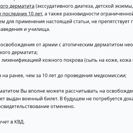
ого дерматита
(экссудативного диатеза, детской экзем
 последних 10 лет
, а также разновидности ограниченно
ем для применения настоящей статьи, не препятствует
заведения и училища.
 освобождения от армии с атопическим дерматитом не
кого дерматита;
й лихенификацией кожного покрова (сыпь на коже, кожа
н на ранее, чем за 10 лет до проведения медкомиссии;
матитом Вы вполне можете рассчитывать на освобожден
удет выдан военный билет. В будущем не потребуется док
свидетельствование отменено.
учет в КВД.