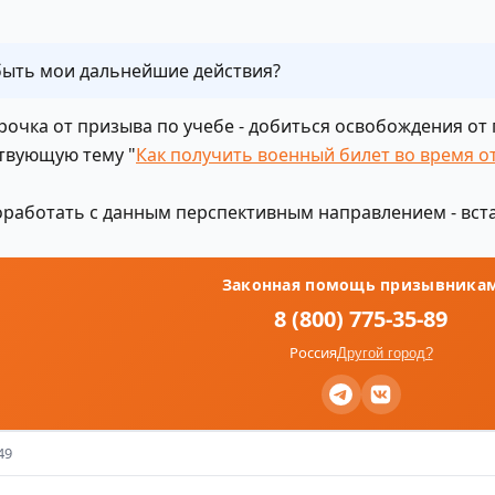
быть мои дальнейшие действия?
рочка от призыва по учебе - добиться освобождения от
твующую тему "
Как получить военный билет во время о
оработать с данным перспективным направлением - вста
Законная помощь призывника
8 (800) 775-35-89
Россия
Другой город?
49