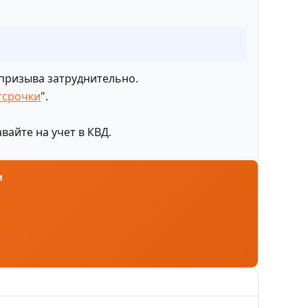
 призыва затруднительно.
тсрочки
".
вайте на учет в КВД.
м