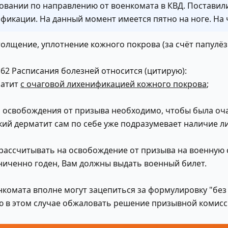
овании по направлению от военкомата в КВД. Поставил
фикации. На данный момент имеется пятно на ноге. На 
толщение, уплотнение кожного покрова (за счёт папулё
и 62 Расписания болезней относится (цитирую):
матит
с очаговой лихенификацией кожного покрова
;
я освобождения от призыва необходимо, чтобы была оч
кий дерматит сам по себе уже подразумевает наличие 
ассчитывать на освобождение от призыва на военную сл
аниченно годен, Вам должны выдать военный билет.
нкомата вполне могут зацепиться за формулировку "без
ю в этом случае обжаловать решение призывной комисс