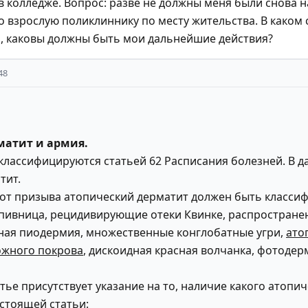
ь в колледже. Вопрос: разве не должны меня были снова 
о взрослую поликлиннику по месту жительства. В каком 
", каковы должны быть мои дальнейшие действия?
48
матит и армия.
классифицируются статьей 62 Расписания болезней. В д
тит.
от призыва атопический дерматит должен быть классифи
апивница, рецидивирующие отеки Квинке, распростран
ная пиодермия, множественные конглобатные угри,
ато
ожного покрова
, дискоидная красная волчанка, фотодер
атье присутствует указание на то, наличие какого атоп
стоящей статьи: