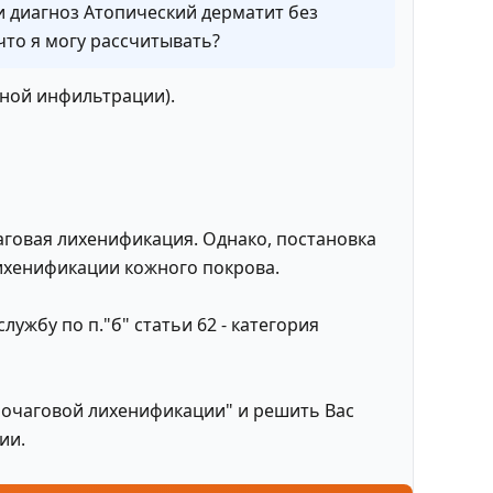
и диагноз Атопический дерматит без
что я могу рассчитывать?
зной инфильтрации).
аговая лихенификация. Однако, постановка
лихенификации кожного покрова.
ужбу по п."б" статьи 62 - категория
 очаговой лихенификации" и решить Вас
ии.