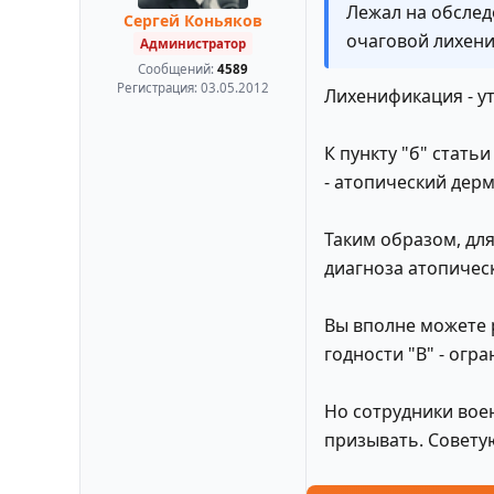
Лежал на обслед
Сергей Коньяков
очаговой лихени
Администратор
Сообщений:
4589
Регистрация:
03.05.2012
Лихенификация - у
К пункту "б" стать
- атопический дер
Таким образом, дл
диагноза атопичес
Вы вполне можете р
годности "В" - огр
Но сотрудники вое
призывать. Совету