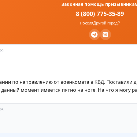
Законная помощь призывника
8 (800) 775-35-89
Россия
Другой город?
99
ании по направлению от военкомата в КВД. Поставили д
 данный момент имеется пятно на ноге. На что я могу р
05