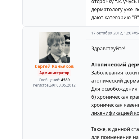
отсрочку т.к. учус
дерматологу уже в
дают категорию "В
17 октября 2012, 12:07
#
5
Здравствуйте!
Атопический дер
Сергей Коньяков
Заболевания кожи 
Администратор
атопический дерма
Сообщений:
4589
Регистрация:
03.05.2012
Для освобождения 
б) хроническая кр
хроническая язвен
лихенификацией к
Также, в данной ст
для применения на