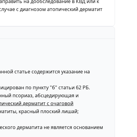
направить на дообследование в КВД или к
случае с диагнозом атопический дерматит
анной статье содержится указание на
цирован по пункту "б" статьи 62 РБ.
енный псориаз, абсцедирующая и
пический дерматит с очаговой
матиты, красный плоский лишай;
ического дерматита не является основанием