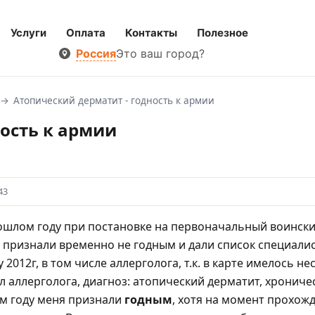
Услуги
Оплата
Контакты
Полезное
Россия
Это ваш город?
Атопический дерматит - годность к армии
ость к армии
43
ошлом году при постановке на первоначальный воинский
 признали временно не годным и дали список специали
 2012г, в том числе аллерголога, т.к. в карте имелось 
л аллерголога, диагноз: атопический дерматит, хронич
ом году меня признали
годным
, хотя на момент прохож