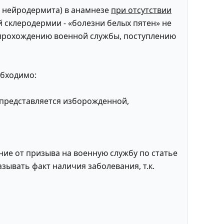
ы, нейродермита) в анамнезе
при отсутствии
й склеродермии - «болезни белых пятен» не
 прохождению военной службы, поступлению
обходимо:
 представляется изборожденной,
ие от призыва на военную службу по статье
азывать факт наличия заболевания, т.к.