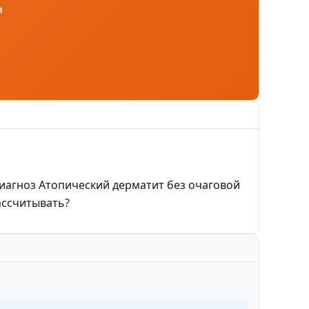
м
иагноз Атопический дерматит без очаговой
ассчитывать?