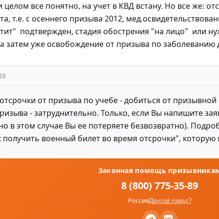
 целом все понятно, на учет в КВД встану. Но все же: о
а, т.е. с осеннего призыва 2012, мед.освидетельствова
тит" подтвержден, стадия обострения "на лицо" или н
 а затем уже освобождение от призыва по заболеванию 
63
 отсрочки от призыва по учебе - добиться от призывно
изыва - затруднительно. Только, если Вы напишите заяв
(но в этом случае Вы ее потеряете безвозвратно). Подр
к получить военный билет во время отсрочки", которую
Законная помощь призывника
8 (800) 775-35-89
Россия
Другой город?