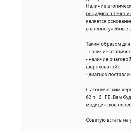
Наличие
атопическ
рецидива в течение
является основани
в военно-учебные 
Таким образом для
- наличие атопичес
- наличие очагово
шероховатой);
- диагноз поставле
С атопическим дер
62 п."б" РБ. Вам б
медицинское перео
Советую встать на 