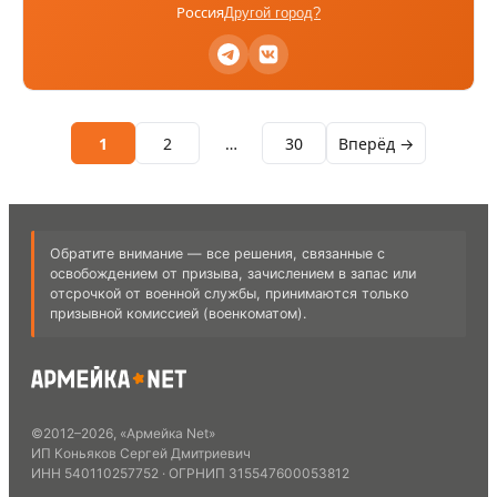
Россия
Другой город?
1
2
…
30
Вперёд →
Обратите внимание — все решения, связанные с
освобождением от призыва, зачислением в запас или
отсрочкой от военной службы, принимаются только
призывной комиссией (военкоматом).
©
2012
–
2026
,
«Армейка Net»
ИП Коньяков Сергей Дмитриевич
ИНН
540110257752
· ОГРНИП
315547600053812