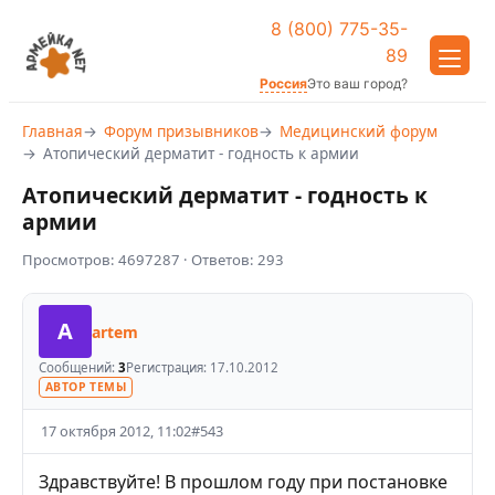
8 (800) 775-35-
89
Россия
Это ваш город?
Главная
Форум призывников
Медицинский форум
Атопический дерматит - годность к армии
Атопический дерматит - годность к
армии
Просмотров:
4697287
· Ответов:
293
A
artem
Сообщений:
3
Регистрация:
17.10.2012
АВТОР ТЕМЫ
17 октября 2012, 11:02
#
543
Здравствуйте! В прошлом году при постановке