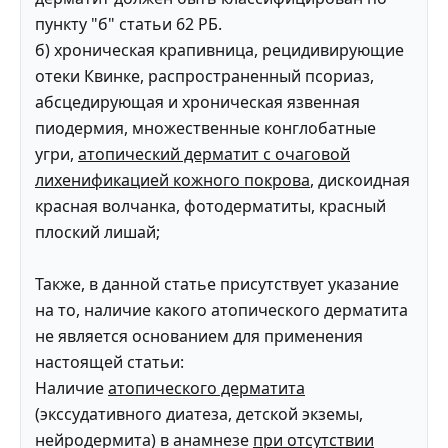
пункту "б" статьи 62 РБ.
б) хроническая крапивница, рецидивирующие
отеки Квинке, распространенный псориаз,
абсцедирующая и хроническая язвенная
пиодермия, множественные конглобатные
угри,
атопический дерматит с очаговой
лихенификацией кожного покрова
, дискоидная
красная волчанка, фотодерматиты, красный
плоский лишай;
Также, в данной статье присутствует указание
на то, наличие какого атопического дерматита
не является основанием для применения
настоящей статьи:
Наличие
атопического дерматита
(экссудативного диатеза, детской экземы,
нейродермита) в анамнезе
при отсутствии