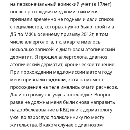
на первоначальный воинский учет (в 17лет),
после прохождеия мед.комиссии меня
признали временно не годным и дали список
специалистов, которых нужно было пройти в
ДБ по МЖ к осеннему призыву 2012г, в том
числе аллерголога, т.к. в карте имелось
несколько записей с диагнозом атопический
дерматит. Я прошел аллерголога, диагноз:
атопический дерматит, хроническое течение.
При прохождении мед.комиссии в этом году
меня признали
годным
, хотя на момент
прохождения на теле имелись очаги расчесов.
Дали отсрочку т.к. учусь в колледже. Вопрос:
разве не должны меня были снова направить
на дообследование в КВД или к дерматологу
уже во взрослую поликлиннику по месту
жительства. В каком случае с диагнозом