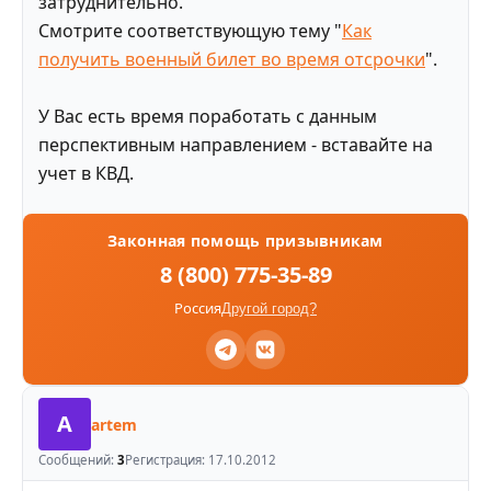
затруднительно.
Смотрите соответствующую тему "
Как
получить военный билет во время отсрочки
".
У Вас есть время поработать с данным
перспективным направлением - вставайте на
учет в КВД.
Законная помощь призывникам
8 (800) 775-35-89
Россия
Другой город?
A
artem
Сообщений:
3
Регистрация:
17.10.2012