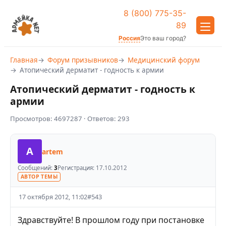
8 (800) 775-35-
89
Россия
Это ваш город?
Главная
Форум призывников
Медицинский форум
Атопический дерматит - годность к армии
Атопический дерматит - годность к
армии
Просмотров:
4697287
· Ответов:
293
A
artem
Сообщений:
3
Регистрация:
17.10.2012
АВТОР ТЕМЫ
17 октября 2012, 11:02
#
543
Здравствуйте! В прошлом году при постановке