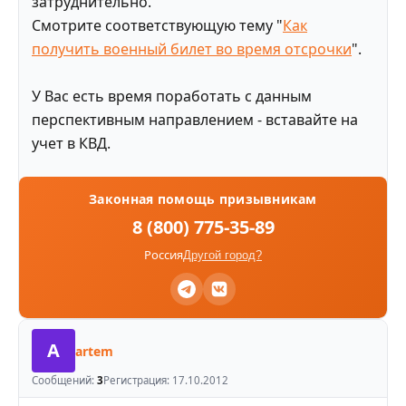
затруднительно.
Смотрите соответствующую тему "
Как
получить военный билет во время отсрочки
".
У Вас есть время поработать с данным
перспективным направлением - вставайте на
учет в КВД.
Законная помощь призывникам
8 (800) 775-35-89
Россия
Другой город?
A
artem
Сообщений:
3
Регистрация:
17.10.2012