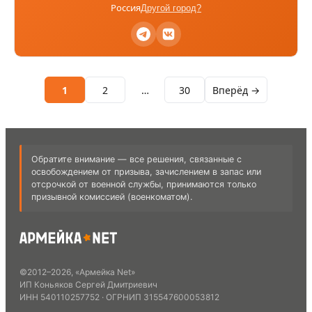
Россия
Другой город?
1
2
…
30
Вперёд →
Обратите внимание — все решения, связанные с
освобождением от призыва, зачислением в запас или
отсрочкой от военной службы, принимаются только
призывной комиссией (военкоматом).
©
2012
–
2026
,
«Армейка Net»
ИП Коньяков Сергей Дмитриевич
ИНН
540110257752
· ОГРНИП
315547600053812