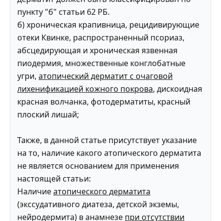
пункту "б" статьи 62 РБ.
б) хроническая крапивница, рецидивирующие
отеки Квинке, распространенный псориаз,
абсцедирующая и хроническая язвенная
пиодермия, множественные конглобатные
угри,
атопический дерматит с очаговой
лихенификацией кожного покрова
, дискоидная
красная волчанка, фотодерматиты, красный
плоский лишай;
Также, в данной статье присутствует указание
на то, наличие какого атопического дерматита
не является основанием для применения
настоящей статьи:
Наличие
атопического дерматита
(экссудативного диатеза, детской экземы,
нейродермита) в анамнезе
при отсутствии