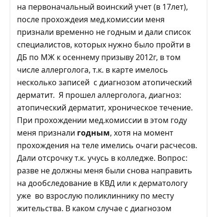
на первоначальный воинский учет (в 17лет),
после прохождеия мед.комиссии меня
признали временно не годным и дали список
специалистов, которых нужно было пройти в
ДБ по МЖ к осеннему призыву 2012г, в том
числе аллерголога, т.к. в карте имелось
несколько записей с диагнозом атопический
дерматит. Я прошел аллерголога, диагноз:
атопический дерматит, хроническое течение.
При прохождении мед.комиссии в этом году
меня признали
годным
, хотя на момент
прохождения на теле имелись очаги расчесов.
Дали отсрочку т.к. учусь в колледже. Вопрос:
разве не должны меня были снова направить
на дообследование в КВД или к дерматологу
уже во взрослую поликлиннику по месту
жительства. В каком случае с диагнозом