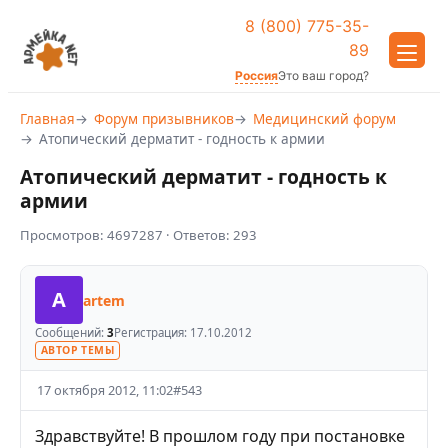
8 (800) 775-35-
89
Россия
Это ваш город?
Главная
Форум призывников
Медицинский форум
Атопический дерматит - годность к армии
Атопический дерматит - годность к
армии
Просмотров:
4697287
· Ответов:
293
A
artem
Сообщений:
3
Регистрация:
17.10.2012
АВТОР ТЕМЫ
17 октября 2012, 11:02
#
543
Здравствуйте! В прошлом году при постановке