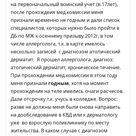
на первоначальный воинский учет (в 17лет),
после прохождеия мед.комиссии меня
признали временно не годным и дали список
специалистов, которых нужно было пройти в
ДБ по МЖ к осеннему призыву 2012г, в том
числе аллерголога, т.к. в карте имелось
несколько записей с диагнозом атопический
дерматит. Я прошел аллерголога, диагноз:
атопический дерматит, хроническое течение.
При прохождении мед.комиссии в этом году
меня признали
годным
, хотя на момент
прохождения на теле имелись очаги расчесов.
Дали отсрочку т.к. учусь в колледже. Вопрос:
разве не должны меня были снова направить
на дообследование в КВД или к дерматологу
уже во взрослую поликлиннику по месту
жительства. В каком случае с диагнозом