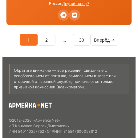
Россия
Другой город?
1
2
…
30
Вперёд →
Обратите внимание — все решения, связанные с
освобождением от призыва, зачислением в запас или
отсрочкой от военной службы, принимаются только
призывной комиссией (военкоматом).
©
2012
–
2026
,
«Армейка Net»
ИП Коньяков Сергей Дмитриевич
ИНН
540110257752
· ОГРНИП
315547600053812