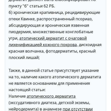
пункту "б" статьи 62 РБ.
б) хроническая крапивница, рецидивирующие
отеки Квинке, распространенный псориаз,
абсцедирующая и хроническая язвенная
пиодермия, множественные конглобатные
угри,
атопический дерматит с очаговой
лихенификацией кожного покрова
, дискоидная
красная волчанка, фотодерматиты, красный
плоский лишай;
Также, в данной статье присутствует указание
на то, наличие какого атопического дерматита
не является основанием для применения
настоящей статьи:
Наличие
атопического дерматита
(экссудативного диатеза, детской экземы,
нейродермита) в анамнезе
при отсутствии