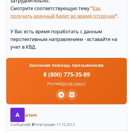
затруднительно.
Смотрите соответствующую тему "
Как
получить военный билет во время отсрочки
".
У Вас есть время поработать с данным
перспективным направлением - вставайте на
учет в КВД.
Законная помощь призывникам
8 (800) 775-35-89
Россия
Другой город?
A
artem
Сообщений:
3
Регистрация:
17.10.2012