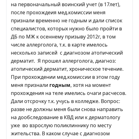
на первоначальный воинский учет (в 17лет),
после прохождеия мед.комиссии меня
признали временно не годным и дали список
специалистов, которых нужно было пройти в
ДБ по МЖ к осеннему призыву 2012г, в том
числе аллерголога, т.к. в карте имелось
несколько записей с диагнозом атопический
дерматит. Я прошел аллерголога, диагноз:
атопический дерматит, хроническое течение.
При прохождении мед.комиссии в этом году
меня признали
годным
, хотя на момент
прохождения на теле имелись очаги расчесов.
Дали отсрочку т.к. учусь в колледже. Вопрос:
разве не должны меня были снова направить
на дообследование в КВД или к дерматологу
уже во взрослую поликлиннику по месту
жительства. В каком случае с диагнозом