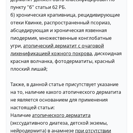
пункту "б" статьи 62 РБ.
б) хроническая крапивница, рецидивирующие
отеки Квинке, распространенный псориаз,
абсцедирующая и хроническая язвенная
пиодермия, множественные конглобатные
угри,
атопический дерматит с очаговой
лихенификацией кожного покрова
, дискоидная
красная волчанка, фотодерматиты, красный
плоский лишай;
Также, в данной статье присутствует указание
на то, наличие какого атопического дерматита
не является основанием для применения
настоящей статьи:
Наличие
атопического дерматита
(экссудативного диатеза, детской экземы,
нейродермита) в анамнезе
при отсутствии