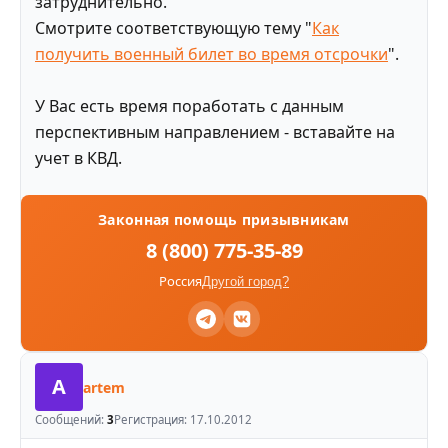
затруднительно.
Смотрите соответствующую тему "
Как
получить военный билет во время отсрочки
".
У Вас есть время поработать с данным
перспективным направлением - вставайте на
учет в КВД.
Законная помощь призывникам
8 (800) 775-35-89
Россия
Другой город?
A
artem
Сообщений:
3
Регистрация:
17.10.2012