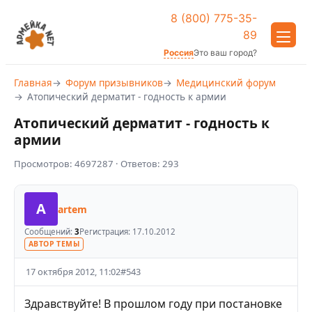
8 (800) 775-35-
89
Россия
Это ваш город?
Главная
Форум призывников
Медицинский форум
Атопический дерматит - годность к армии
Атопический дерматит - годность к
армии
Просмотров:
4697287
· Ответов:
293
A
artem
Сообщений:
3
Регистрация:
17.10.2012
АВТОР ТЕМЫ
17 октября 2012, 11:02
#
543
Здравствуйте! В прошлом году при постановке