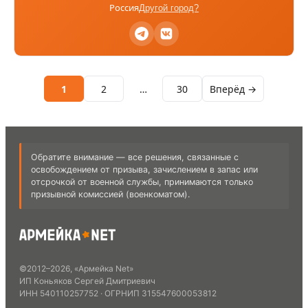
Россия
Другой город?
1
2
…
30
Вперёд →
Обратите внимание — все решения, связанные с
освобождением от призыва, зачислением в запас или
отсрочкой от военной службы, принимаются только
призывной комиссией (военкоматом).
©
2012
–
2026
,
«Армейка Net»
ИП Коньяков Сергей Дмитриевич
ИНН
540110257752
· ОГРНИП
315547600053812