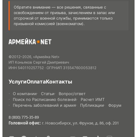
Обратите внимание — все решения, связанные с
освобождением от призыва, зачислением в запас или
отсрочкой от военной службы, принимаются только
призывной комиссией (военкоматом).
©
2012
–
2026
,
«Армейка Net»
ИП Коньяков Сергей Дмитриевич
ИНН
540110257752
· ОГРНИП
315547600053812
Услуги
Оплата
Контакты
О компании
Статьи
Вопрос/ответ
Поиск по Расписанию болезней
Расчет ИМТ
Перечень заболеваний и армия
Публикации
Форум
8 (800) 775-35-89
Головной офис:
г. Новосибирск, ул. Фрунзе, д. 86, оф. 201